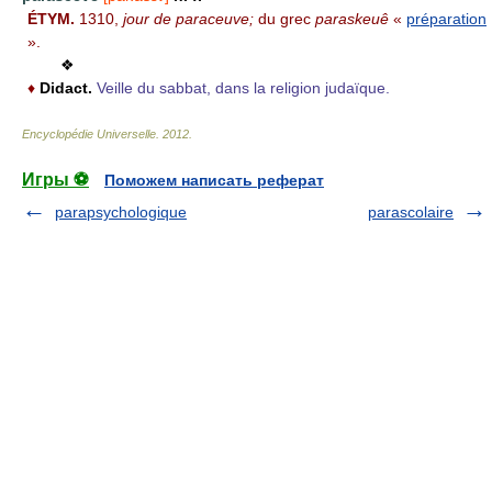
ÉTYM.
1310,
jour de paraceuve;
du grec
paraskeuê
«
préparation
».
❖
♦
Didact.
Veille du sabbat, dans la religion judaïque.
Encyclopédie Universelle
.
2012
.
Игры ⚽
Поможем написать реферат
parapsychologique
parascolaire