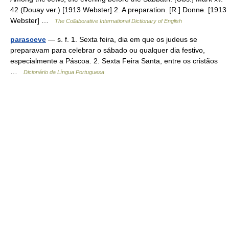
42 (Douay ver.) [1913 Webster] 2. A preparation. [R.] Donne. [1913
Webster] …
The Collaborative International Dictionary of English
parasceve
— s. f. 1. Sexta feira, dia em que os judeus se
preparavam para celebrar o sábado ou qualquer dia festivo,
especialmente a Páscoa. 2. Sexta Feira Santa, entre os cristãos
…
Dicionário da Língua Portuguesa