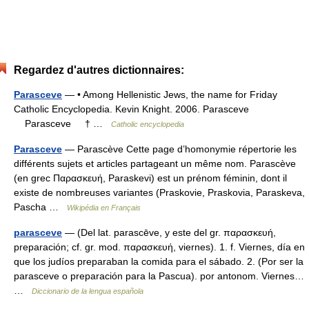
Regardez d'autres dictionnaires:
Parasceve
— • Among Hellenistic Jews, the name for Friday
Catholic Encyclopedia. Kevin Knight. 2006. Parasceve
Parasceve † …
Catholic encyclopedia
Parasceve
— Parascève Cette page d’homonymie répertorie les
différents sujets et articles partageant un même nom. Parascève
(en grec Παρασκευή, Paraskevi) est un prénom féminin, dont il
existe de nombreuses variantes (Praskovie, Praskovia, Paraskeva,
Pascha …
Wikipédia en Français
parasceve
— (Del lat. parascēve, y este del gr. παρασκευή,
preparación; cf. gr. mod. παρασκευή, viernes). 1. f. Viernes, día en
que los judíos preparaban la comida para el sábado. 2. (Por ser la
parasceve o preparación para la Pascua). por antonom. Viernes…
…
Diccionario de la lengua española