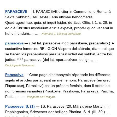
PARASCEVE
— I. PARASCEVE dicitur in Communione Romanâ
Sexta Sabbathi, seu sexta Feria ultimae hebdomadis
Quadragesimae, quia, ut inquit Isidor. de Eccl. Offic. l. 1. c. 29. in
eo die Cbristus mysterium erucis expevit, propter quod venerat in
hunc mundum.… …
Hofmann J. Lexicon universale
parasceve
— (Del lat. parasceve < gr. paraskeve, preparativo.) ►
sustantivo femenino RELIGIÓN Víspera del sábado, día en el que
se hacen los preparativos para la festividad del sábbat, entre los
judíos. * * * parasceve (del lat. «parascēve», del gr.… …
Enciclopedia Universal
Parascève
— Cette page d’homonymie répertorie les différents
sujets et articles partageant un même nom. Parascève (en grec
Παρασκευή, Paraskevi) est un prénom féminin, dont il existe de
nombreuses variantes (Praskovie, Praskovia, Paraskeva, Pascha,
Petka,… …
Wikipédia en Français
Parasceve, S. (1)
— 1S. Parasceve (20. März), eine Martyrin in
Paphlagonien, Schwester der heiligen Photina. S. d. (III. 80.) …