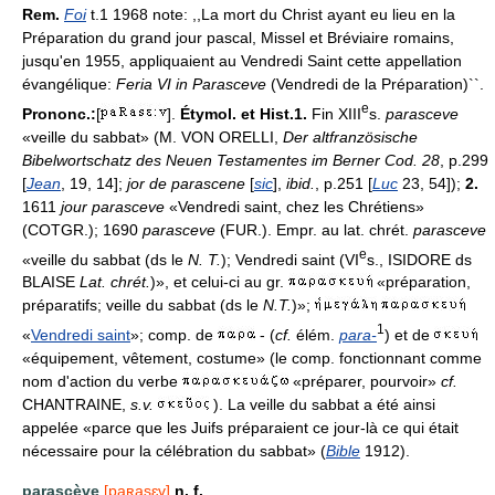
Rem.
Foi
t.1 1968 note: ,,La mort du Christ ayant eu lieu en la
Préparation du grand jour pascal, Missel et Bréviaire romains,
jusqu'en 1955, appliquaient au Vendredi Saint cette appellation
évangélique:
Feria VI in Parasceve
(Vendredi de la Préparation)``.
e
Prononc.:
[
].
Étymol. et Hist.1.
Fin XIII
s.
parasceve
«veille du sabbat» (M. VON ORELLI,
Der altfranzösische
Bibelwortschatz des Neuen Testamentes im Berner Cod. 28
, p.299
[
Jean
, 19, 14];
jor de parascene
[
sic
],
ibid.
, p.251 [
Luc
23, 54]);
2.
1611
jour parasceve
«Vendredi saint, chez les Chrétiens»
(COTGR.); 1690
parasceve
(FUR.). Empr. au lat. chrét.
parasceve
e
«veille du sabbat (ds le
N. T.
); Vendredi saint (VI
s., ISIDORE ds
BLAISE
Lat. chrét.
)», et celui-ci au gr.
«préparation,
préparatifs; veille du sabbat (ds le
N.T.
)»;
1
«
Vendredi saint
»; comp. de
- (
cf.
élém.
para-
) et de
«équipement, vêtement, costume» (le comp. fonctionnant comme
nom d'action du verbe
«préparer, pourvoir»
cf.
CHANTRAINE,
s.v.
). La veille du sabbat a été ainsi
appelée «parce que les Juifs préparaient ce jour-là ce qui était
nécessaire pour la célébration du sabbat» (
Bible
1912).
parascève
[paʀasɛv]
n. f.