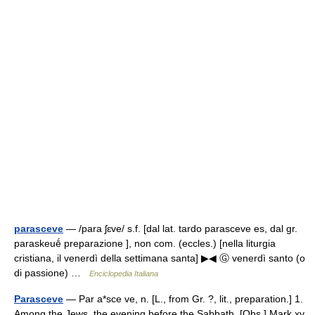
parasceve
— /para ʃɛve/ s.f. [dal lat. tardo parasceve es, dal gr.
paraskeuḗ preparazione ], non com. (eccles.) [nella liturgia
cristiana, il venerdì della settimana santa] ▶◀ Ⓖ venerdì santo (o
di passione) …
Enciclopedia Italiana
Parasceve
— Par a*sce ve, n. [L., from Gr. ?, lit., preparation.] 1.
Among the Jews, the evening before the Sabbath. [Obs.] Mark xv.