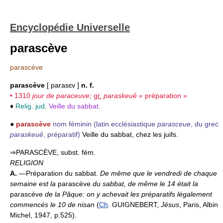
Encyclopédie Universelle
parascève
parascève
parascève
[ parasɛv ]
n. f.
• 1310
jour de paraceuve;
gr.
paraskeuê
« préparation »
♦
Relig. jud.
Veille du sabbat.
●
parascève
nom féminin
(latin ecclésiastique
parasceue
, du grec
paraskeuê
, préparatif)
Veille du sabbat, chez les juifs.
⇒PARASCÈVE, subst. fém.
RELIGION
A.
—Préparation du sabbat.
De même que le vendredi de chaque
semaine est la
parascève
du sabbat, de même le 14 était la
parascève
de la Pâque: on y achevait les préparatifs légalement
commencés le 10 de nisan
(
Ch
. GUIGNEBERT,
Jésus
, Paris, Albin
Michel, 1947, p.525).