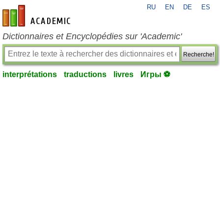
RU
EN
DE
ES
fr-academic.com
Dictionnaires et Encyclopédies sur 'Academic'
Recherche!
interprétations
traductions
livres
Игры ⚽